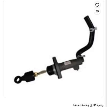
پمپ کلاچ جک J5 دنده