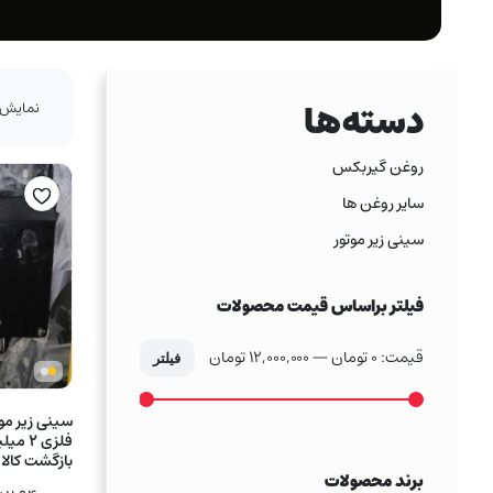
دسته‌ها
نمایش 1–16 از 474 نتی
روغن گیربکس
سایر روغن ها
سینی زیر موتور
فیلتر براساس قیمت محصولات
قیمت:
0 تومان
—
12,000,000 تومان
فیلتر
حداکثر
حداقل
قیمت
قیمت
سینی زیر موتو
فلزی ۲
بازگشت کالا)
برند محصولات