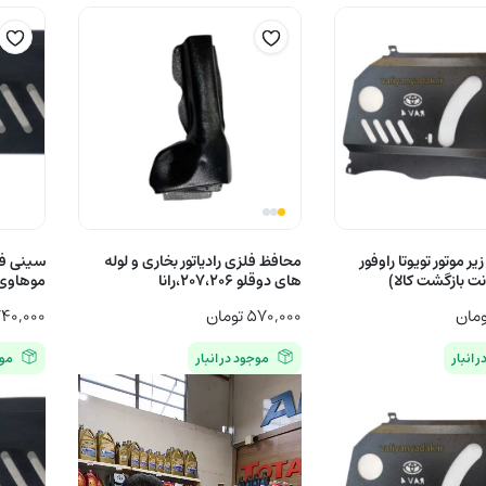
co
co
ر موتور تویوتا راوفور
محافظ فلزی رادیاتور بخاری و لوله
سینی فلز
های دوقلو ۲۰۷،۲۰۶،رانا
موهاوی 
ومان
۵۷۰,۰۰۰
تومان
۴۰,۰۰۰
محدوده
 انبار
موجود در انبار
موج
قیمت:
تا
۴,۹۳۰,۰۰۰ ت