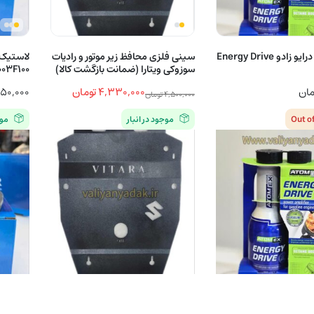
اکتان انرژی درایو زادو Energy Drive
سینی فلزی محافظ زیر موتور و رادیات
لاستیک 
سوزوکی ویتارا (ضمانت بازگشت کالا)
03F100
مان
۴,۳۳۰,۰۰۰
تومان
۴۵۰,۰۰۰
۴,۵۰۰,۰۰۰
تومان
قیمت
قیمت
Out o
موجود در انبار
موج
اصلی
فعلی
۴,۵۰۰,۰۰۰ تومان
۴,۳۳۰,۰۰۰ تومان
بود.
است.