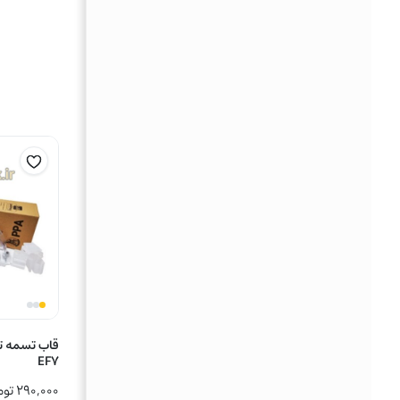
قاب تسمه ت
EF7
۲۹۰,۰۰۰
توم