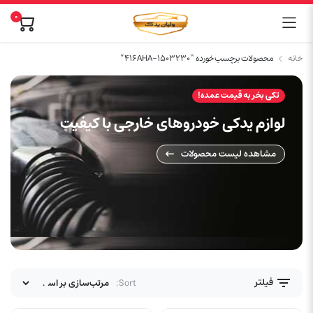
0
خانه
محصولات برچسب خورده “416AHA-1503230”
تکی بخر به قیمت عمده!
لوازم یدکی خودروهای خارجی با کیفیت
مشاهده لیست محصولات
فیلتر
Sort: