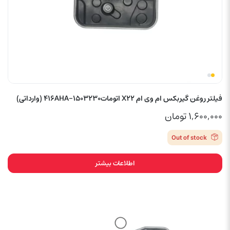
فیلتر روغن گیربکس ام وی ام X22 اتومات416AHA-1503230 (وارداتی)
۱,۶۰۰,۰۰۰
تومان
Out of stock
اطلاعات بیشتر