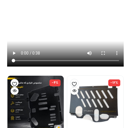
-۴%
-۱۲%