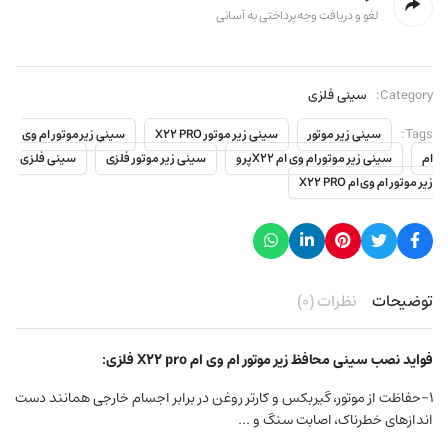
لغو و دریافت وجه پرداختی به آسانی
Category:
سینی فلزی
Tags:
سینی زیر موتور
سینی زیر موتور X22 PRO
سینی زیر موتور ام وی
ام
سینی زیر موتور ام وی ام X22پرو
سینی زیر موتور فلزی
سینی فلزی
زیر موتور ام وی ام X22 PRO
توضیحات
نظرات (۰)
فواید نصب سینی محافظ زیر موتور ام وی ام X22 pro فلزی:
۱-حفاظت از موتور، گیربکس و کارتر روغن در برابر اجسام خارجی همانند دست
اندازهای خطرناک، اصابت سنگ و …