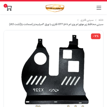
0
خانه
سینی فلزی
سینی محافظ زیر موتور ام وی ام X22 pro فلزی با ورق 2میلیمتر (ضمانت بازگشت کالا)
-۷%