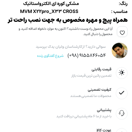
۳,۱۶۰,۰۰۰ تومان
۳,۳۷۰,۰۰۰ تومان
رنگ: مشکی کوره ای الکترواستاتیک
مناسب : MVM X22pro_X33 CROSS
بود.
است.
همراه پیچ و مهره مخصوص به جهت نصب راحت تر
آیا این محصول را دوست داشتید؟ اکنون به موارد دلخواه اضافه کنید و
محصول را دنبال کنید.
سوالی دارید؟ از کارشناسان ولیان یدک بپرسید
۹۱۵۵۸۴۶۰۵۴ (۹۸+)
شروع گفتگوی زنده
قیمت رقابتی
تضمین پائین ترین قیمت بازار
کیفیت تضمینی
محصولات ما تضمینی هستند
پشتیبانی
با خرید از ما ۶ ماه پشتیبانی دریافت کنید
عودت کالا