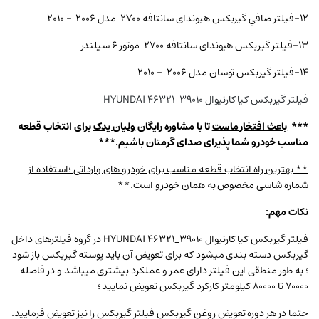
۱۲-فیلتر صافي گيربكس هیوندای سانتافه ۲۷۰۰ مدل ۲۰۰۶ – ۲۰۱۰
۱۳-فیلتر گیربکس هیوندای سانتافه ۲۷۰۰ موتور ۶ سیلندر
۱۴-فیلتر گیربکس توسان مدل ۲۰۰۶ – ۲۰۱۰
فیلتر گیربکس کیا كارنيوال HYUNDAI 46321_39010
***
باعث افتخار ماست
تا با مشاوره رایگان
ولیان یدک
برای انتخاب قطعه
مناسب خودرو شما پذیرای صدای گرمتان باشیم.***
** بهترین راه انتخاب قطعه مناسب برای خودرو های وارداتی ؛استفاده از
شماره شاسی مخصوص به همان خودرو است.**
نکات مهم:
فیلتر گیربکس کیا كارنيوال HYUNDAI 46321_39010 در گروه فیلترهای داخل
گیربکس دسته بندی میشود که برای تعویض آن باید پوسته گیربکس باز شود
؛ به طور منطقی این فیلتر دارای عمر و عملکرد بیشتری میباشد و در فاصله
70000 تا 80000 کیلومتر کارکرد گیربکس تعویض نمایید ؛
حتما در هر دوره تعویض روغن گیربکس فیلتر گیربکس را نیز تعویض فرمایید.