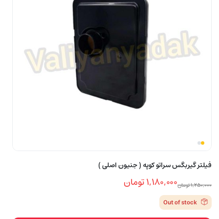
فیلتر گیربگس سراتو کوپه ( جنیون اصلی )
۱,۱۸۰,۰۰۰
تومان
۱,۲۵۰,۰۰۰
تومان
قیمت
قیمت
Out of stock
فعلی
اصلی