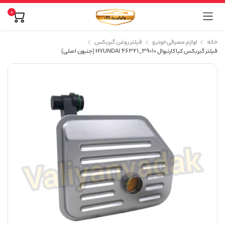
0
خانه
لوازم مصرفی خودرو
فیلتر روغن گیربکس
فیلتر گیربکس کیا كارنيوال HYUNDAI 46321_39010 (جنیون اصلی)