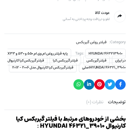
عودت کالا
لغو و دریافت وجه پرداختی به آسانی
Category:
فیلتر روغن گیربکس
Tags:
HYUNDAI 4632139010
پایه فیلتر روغن ام وی ام 550 و 530 و X33
در ایران
فیلتر گیربکس
فیلتر گیربکس کیا
فیلتر گیربکس کیا كارنيوال
HYUNDAI 46321_39010اصلی
فیلتر گیربکس کیا كارنيوال مدل ۲۰۰۶ - ۲۰۱۲
توضیحات
نظرات (۰)
بخشی از خودروهای مرتبط با فیلتر گیربکس کیا
كارنيوال HYUNDAI 46321_39010
: