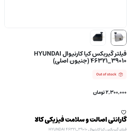
فیلتر گیربکس کیا كارنيوال HYUNDAI
46321_39010 (جنیون اصلی)
Out of stock
۲,۳۰۰,۰۰۰
تومان
گارانتی اصالت و سلامت فیزیکی کالا
فیلتر گیربکس کیا كارنيوال HYUNDAI 46321_39010