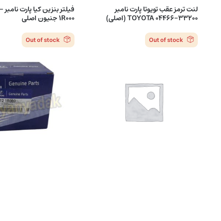
لنت ترمز عقب تویوتا پارت نامبر
فیلت
TOYOTA 04466-33200 (اصلی)
1R000 جنیون اصلی
Out of stock
Out of stock