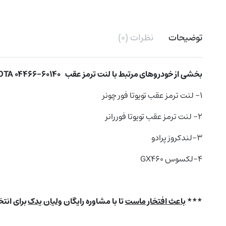
توضیحات
نظرات (۰)
بخشی از خودروهای مرتبط با
لنت ترمز عقب
TA 04466-60140
۱- لنت ترمز عقب تویوتا فور چونر
۲- لنت ترمز عقب تویوتا فوررانر
۳-لندکروز پرادو
4-لکسوس GX460
***
باعث افتخار ماست
تا با مشاوره رایگان
ولیان یدک
برای انت