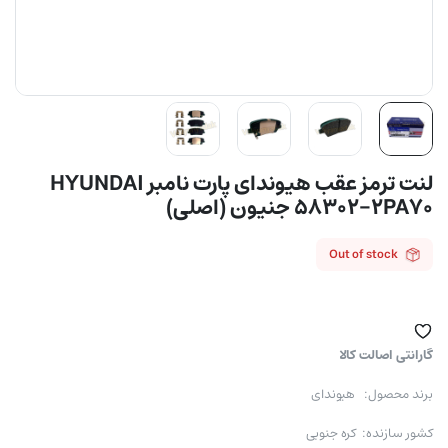
لنت ترمز عقب هیوندای پارت نامبر HYUNDAI
58302-2PA70 جنیون (اصلی)
Out of stock
گارانتی اصالت کالا
برند محصول: هیوندای
کشور سازنده: کره جنوبی