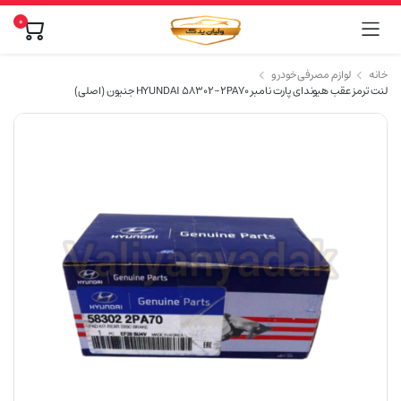
0
خانه
لوازم مصرفی خودرو
لنت ترمز عقب هیوندای پارت نامبر HYUNDAI 58302-2PA70 جنیون (اصلی)