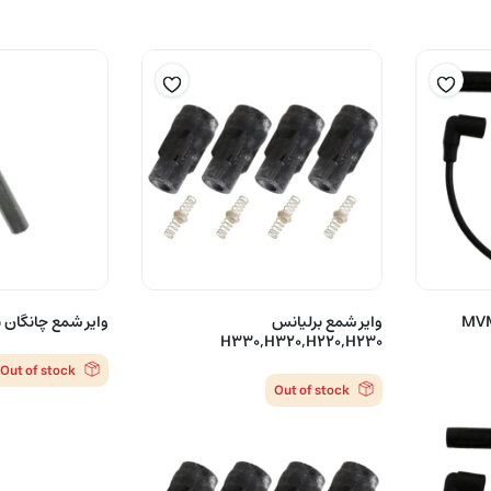
MVM 110 –
وایر شمع برلیانس
وایر شمع چانگان CS35 و EADO
H330,H320,H220,H230
Out of stock
Out of stock