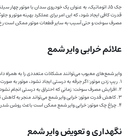
جک J5 اتوماتیک، به عنوان یک خودروی سدان با موتور چهار س
قدرت کافی ایجاد شود، که این امر برای عملکرد بهینه موتور و 
مصرف سوخت و حتی آسیب به سایر قطعات موتور ممکن است رخ
علائم خرابی وایر شمع
وایر شمع‌های معیوب می‌توانند مشکلات متعددی را به همراه داشته باشند. برخی
۱. ریپ زدن موتور: اگر جرقه به درستی ایجاد نشود، موتور به صورت نامنظم کار می‌کند که می‌تواند منجر به ریپ زدن آن شود.
۲. افزایش مصرف سوخت: زمانی که احتراق به درستی انجام نشود، مصرف سوخت به طور قابل توجهی افزایش می‌یابد.
۳. کاهش قدرت موتور: خرابی وایر شمع می‌تواند منجر به کاهش توان خروجی موتور شود.
۴. چراغ چک موتور: خرابی وایر شمع ممکن است باعث روشن شدن چراغ چک موتور در داشبورد خودرو شود.
نگهداری و تعویض وایر شمع