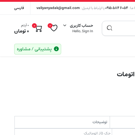
ما :
۶۰۵۴ ۵۸۴ ۰۹۱۵
یا ارتباط با ایمیل :
valiyanyadak@gmail.com
فارسی
حساب کاربری
0 آیتم
0
0
0
تومان
Hello, Sign In
پشتیبانی / مشاوره
توضیحات
جک J5 اتوماتیک