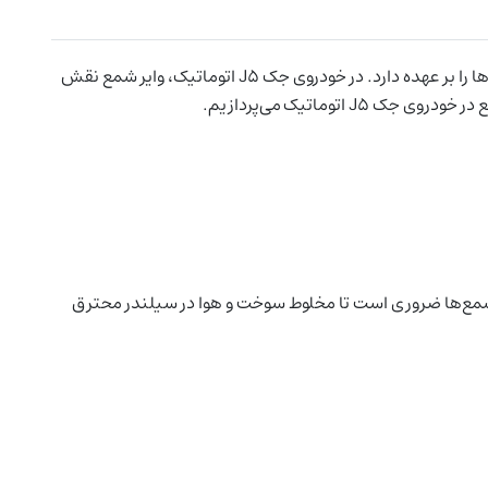
وایر شمع یکی از اجزای حیاتی در سیستم احتراق موتور خودروهای بنزینی است که وظیفه انتقال ولتاژ بالای تولید شده توسط کویل به شمع‌ها را بر عهده دارد. در خودروی جک J5 اتوماتیک، وایر شمع نقش
وماتیک می‌پردازیم.
ه در شمع‌ها ضروری است تا مخلوط سوخت و هوا در سیلندر محترق