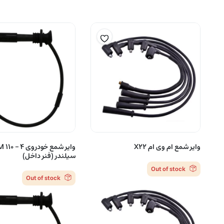
وایر شمع ام وی ام X22
وایر شمع خودروی  4
سیلندر (فنر داخل)
Out of stock
Out of stock