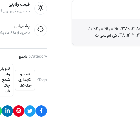
قیمت رقابتی
تضمین پائین ترین قی
پشتیبانی
1380, 1381, 1382, 1383, 1384, 1385, 1386, 1387, 1388, 1389, 1390, 1391, 1392,
با خرید از ما ۶ ماه پشتیبانی دریافت کنید
Category:
شمع
تعویض
تعمیر و
وایر
Tags:
نگهداری
شمع
جک J5
جک
J5