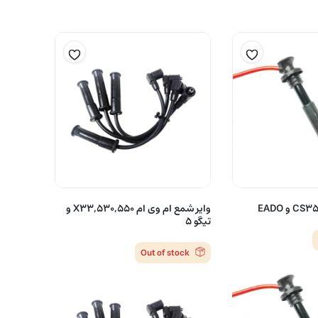
وایر شمع ام وی ام X33,530,550 و
تیگو 5
Out of stock