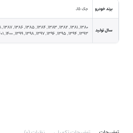
برند خودرو
جک J5
سال تولید
1393, 1394, 1395, 1396, 1397, 1398, 1399, 1400, 1401, 1402, T8, کی ام سی ت
توضیحات
توضیحات تکمیلی
نظرات (۰)