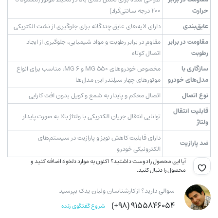
حرارت
۲۰۰ درجه سانتی‌گراد)
عایق‌بندی
دارای لایه‌های عایق چندگانه برای جلوگیری از نشت الکتریکی
مقاومت در برابر
مقاوم در برابر رطوبت و مواد شیمیایی، جلوگیری از ایجاد
رطوبت
اتصال کوتاه
سازگاری با
مخصوص خودروهای MG 550 و MG 6، مناسب برای انواع
مدل‌های خودرو
موتورهای چهار سیلندر این مدل‌ها
نوع اتصال
اتصال محکم و پایدار به شمع و کویل بدون افت کارایی
قابلیت انتقال
توانایی انتقال جریان الکتریکی با ولتاژ بالا به صورت پایدار
ولتاژ
دارای قابلیت کاهش نویز و پارازیت در سیستم‌های
ضد پارازیت
الکترونیکی خودرو
آیا این محصول را دوست داشتید؟ اکنون به موارد دلخواه اضافه کنید و
محصول را دنبال کنید.
سوالی دارید؟ از کارشناسان ولیان یدک بپرسید
۹۱۵۵۸۴۶۰۵۴ (۹۸+)
شروع گفتگوی زنده