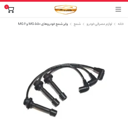
0
خانه
لوازم مصرفی خودرو
شمع
وایر شمع خودروهای MG 550 و MG 6