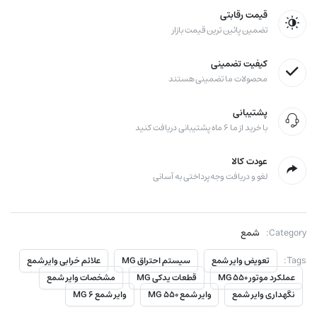
قیمت رقابتی
تضمین پائین ترین قیمت بازار
کیفیت تضمینی
محصولات ما تضمینی هستند
پشتیبانی
با خرید از ما ۶ ماه پشتیبانی دریافت کنید
عودت کالا
لغو و دریافت وجه پرداختی به آسانی
Category:
شمع
Tags:
تعویض وایر شمع
سیستم احتراق MG
علائم خرابی وایر شمع
عملکرد موتور MG 550
قطعات یدکی MG
مشخصات وایر شمع
نگهداری وایر شمع
وایر شمع MG 550
وایر شمع MG 6