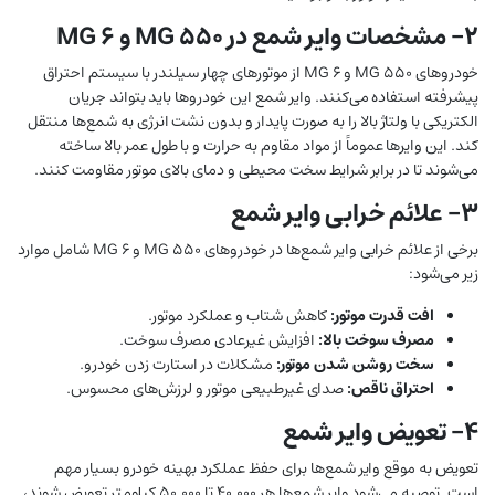
2- مشخصات وایر شمع در MG 550 و MG 6
خودروهای MG 550 و MG 6 از موتورهای چهار سیلندر با سیستم احتراق
پیشرفته استفاده می‌کنند. وایر شمع این خودروها باید بتواند جریان
الکتریکی با ولتاژ بالا را به صورت پایدار و بدون نشت انرژی به شمع‌ها منتقل
کند. این وایرها عموماً از مواد مقاوم به حرارت و با طول عمر بالا ساخته
می‌شوند تا در برابر شرایط سخت محیطی و دمای بالای موتور مقاومت کنند.
۳- علائم خرابی وایر شمع
برخی از علائم خرابی وایر شمع‌ها در خودروهای MG 550 و MG 6 شامل موارد
زیر می‌شود:
افت قدرت موتور:
کاهش شتاب و عملکرد موتور.
مصرف سوخت بالا:
افزایش غیرعادی مصرف سوخت.
سخت روشن شدن موتور:
مشکلات در استارت زدن خودرو.
احتراق ناقص:
صدای غیرطبیعی موتور و لرزش‌های محسوس.
۴- تعویض وایر شمع
تعویض به موقع وایر شمع‌ها برای حفظ عملکرد بهینه خودرو بسیار مهم
است. توصیه می‌شود وایر شمع‌ها هر ۴۰,۰۰۰ تا ۵۰,۰۰۰ کیلومتر تعویض شوند،